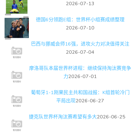
2026-07-13
德国6分领跑E组：世界杯小组赛成绩整理
2026-07-10
巴西与挪威会师16强，进攻火力对决值得关注
2026-07-04
摩洛哥队本届世界杯进程：继续保持淘汰赛竞争
力
2026-07-01
葡萄牙1-1刚果民主共和国战报：K组首轮冷门
平局出现
2026-06-27
捷克队世界杯淘汰赛希望有多大
2026-06-25