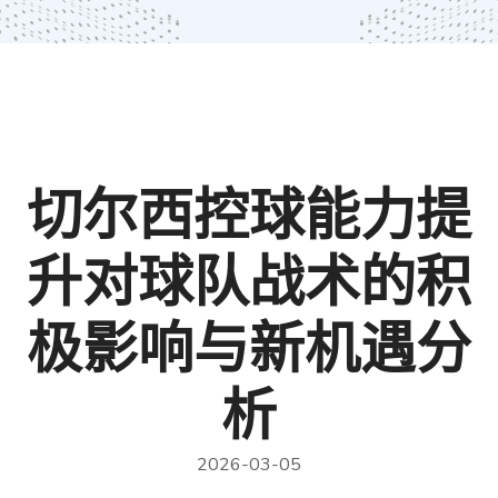
切尔西控球能力提
升对球队战术的积
极影响与新机遇分
析
2026-03-05