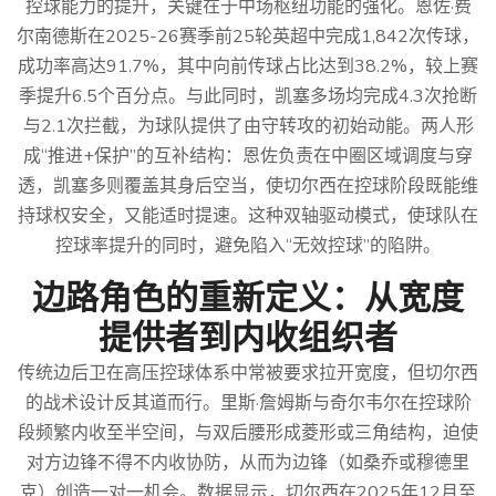
控球能力的提升，关键在于中场枢纽功能的强化。恩佐·费
尔南德斯在2025-26赛季前25轮英超中完成1,842次传球，
成功率高达91.7%，其中向前传球占比达到38.2%，较上赛
季提升6.5个百分点。与此同时，凯塞多场均完成4.3次抢断
与2.1次拦截，为球队提供了由守转攻的初始动能。两人形
成“推进+保护”的互补结构：恩佐负责在中圈区域调度与穿
透，凯塞多则覆盖其身后空当，使切尔西在控球阶段既能维
持球权安全，又能适时提速。这种双轴驱动模式，使球队在
控球率提升的同时，避免陷入“无效控球”的陷阱。
边路角色的重新定义：从宽度
提供者到内收组织者
传统边后卫在高压控球体系中常被要求拉开宽度，但切尔西
的战术设计反其道而行。里斯·詹姆斯与奇尔韦尔在控球阶
段频繁内收至半空间，与双后腰形成菱形或三角结构，迫使
对方边锋不得不内收协防，从而为边锋（如桑乔或穆德里
克）创造一对一机会。数据显示，切尔西在2025年12月至