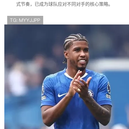
式节奏，已成为球队应对不同对手的核心策略。