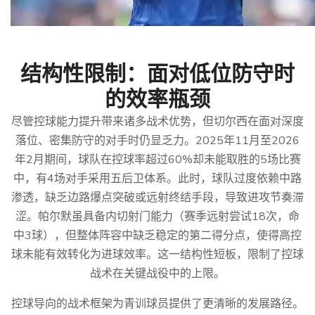
结构性限制：面对低位防守时
的效率瓶颈
尽管控球能力提升带来诸多战术优势，但切尔西在面对深度
落位、密集防守的对手时仍显乏力。2025年11月至2026
年2月期间，球队在控球率超过60%却未能取胜的5场比赛
中，有4场对手采用五后卫体系。此时，球队过度依赖中路
渗透，缺乏边路爆点突破或远射终结手段，导致进攻节奏滞
涩。帕尔默虽具备内切射门能力（赛季远射尝试18次，命
中3球），但整体阵容中缺乏稳定的第二得分点，使得高控
球未能有效转化为进球效率。这一结构性短板，限制了控球
战术在关键战役中的上限。
控球导向的战术框架为青训球员提供了更清晰的发展路径。