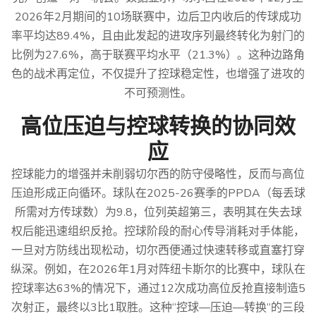
2026年2月期间的10场联赛中，边后卫内收后的传球成功
率平均达89.4%，且由此发起的进攻序列最终转化为射门的
比例为27.6%，高于联赛平均水平（21.3%）。这种边路角
色的战术再定位，不仅提升了控球稳定性，也增强了进攻的
不可预测性。
高位压迫与控球转换的协同效
应
控球能力的增强并未削弱切尔西的防守侵略性，反而与高位
压迫形成正向循环。球队在2025-26赛季的PPDA（每丢球
所需对方传球数）为9.8，位列英超第三，表明其在失去球
权后能迅速组织反抢。控球阶段的耐心传导消耗对手体能，
一旦对方防线出现松动，切尔西便通过快速转移或直塞打穿
纵深。例如，在2026年1月对阵纽卡斯尔的比赛中，球队在
控球率达63%的情况下，通过12次成功高位反抢直接制造5
次射正，最终以3比1取胜。这种“控球—压迫—转换”的三段