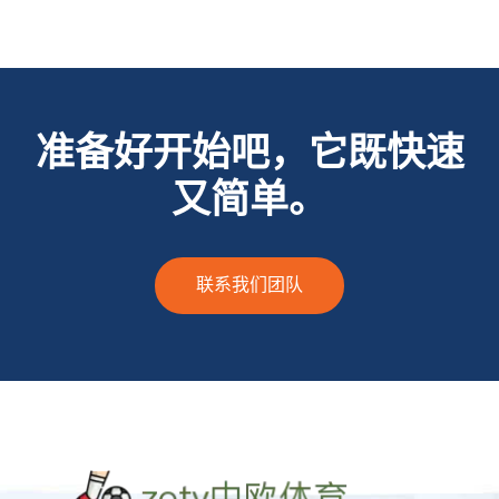
准备好开始吧，它既快速
又简单。
联系我们团队