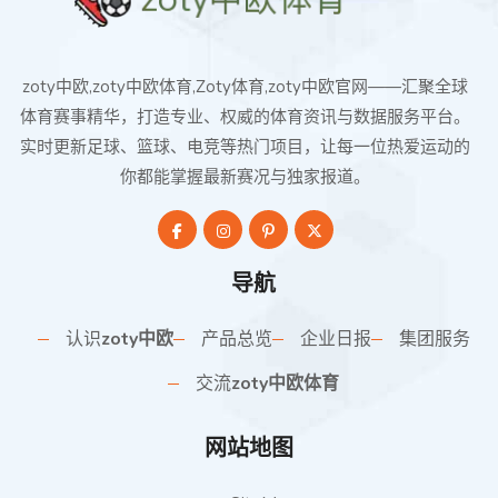
zoty中欧,zoty中欧体育,Zoty体育,zoty中欧官网——汇聚全球
体育赛事精华，打造专业、权威的体育资讯与数据服务平台。
实时更新足球、篮球、电竞等热门项目，让每一位热爱运动的
你都能掌握最新赛况与独家报道。
导航
认识
zoty中欧
产品总览
企业日报
集团服务
交流
zoty中欧体育
网站地图