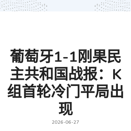
葡萄牙1-1刚果民
主共和国战报：K
组首轮冷门平局出
现
2026-06-27