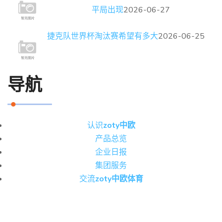
平局出现
2026-06-27
捷克队世界杯淘汰赛希望有多大
2026-06-25
导航
认识
zoty中欧
产品总览
企业日报
集团服务
交流
zoty中欧体育