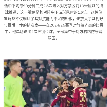
话中平均每90分钟完成2.8次进入对方禁区前10米区域的持
球推进，这一数值是其对阵中下游球队时的1.6倍。这种位
置调整不仅规避了其对抗能力不足的短板，也放大了其视野
与最后一传的精准度——在2024/25赛季对阵拉齐奥的比赛
中，他单场送出4次关键传球，全部集中于对方右路防守薄
弱区。