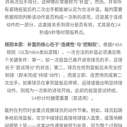
并再次出手得分，这种情形常被称为“补篮”。然而，并非所
有紧随投篮后的二次出手都能被认定为合法补篮。裁判需要
依据规则判断该动作是否构成一次新的进攻，还是属于连续
动作的一部分，这直接关系到得分是否有效，尤其是在24
秒或8秒等时限临界点。
规则本质：补篮的核心在于“连续性”与“控制权”
。根据FIBA
规则（以及NBA类似逻辑），一次合法的补篮必须满足两
个关键条件：第一，前一次投篮已离开进攻球员的手，且球
处于“尝试得分”的状态；第二，球员在抢到篮板后未完全控
制球（即未完成“持球”动作），而是立即、连贯地完成第二
次出手。如果球员在拿到篮板后停顿、运球或做出明显持球
动作，则视为一次新的进攻开始，此前的投篮尝试终结，
24秒计时器需重置（若适用）。
裁判在判罚时会重点观察球员的动作节奏。例如，球员起跳
争抢前场篮板，在空中接球后直接将球拨入篮筐，或落地瞬
间顺势上篮——这类动作通常被视为补篮，因为整个过程缺