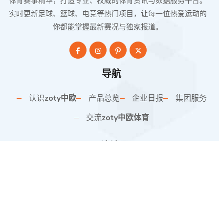
体育赛事精华，打造专业、权威的体育资讯与数据服务平台。
实时更新足球、篮球、电竞等热门项目，让每一位热爱运动的
你都能掌握最新赛况与独家报道。
导航
认识
zoty中欧
产品总览
企业日报
集团服务
交流
zoty中欧体育
网站地图
SiteMap
联系方式