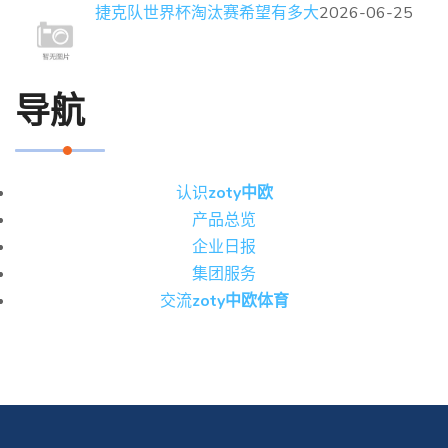
捷克队世界杯淘汰赛希望有多大
2026-06-25
导航
认识
zoty中欧
产品总览
企业日报
集团服务
交流
zoty中欧体育