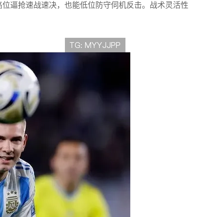
高位逼抢速战速决，也能低位防守伺机反击。战术灵活性