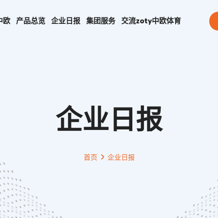
中欧
产品总览
企业日报
集团服务
交流
zoty中欧体育
企业日报
首页
企业日报