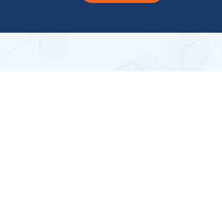
联系方式
上海市金山区枫泾镇南大街1号1-3
层313室
unconditional@icloud.com
16596835860