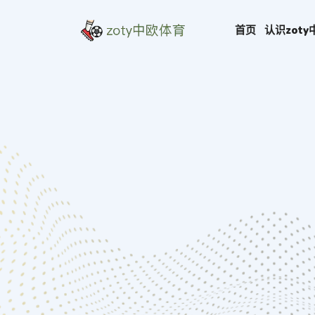
首页
认识
zoty