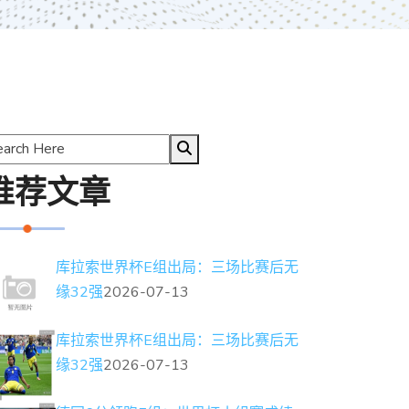
推荐文章
库拉索世界杯E组出局：三场比赛后无
缘32强
2026-07-13
库拉索世界杯E组出局：三场比赛后无
缘32强
2026-07-13