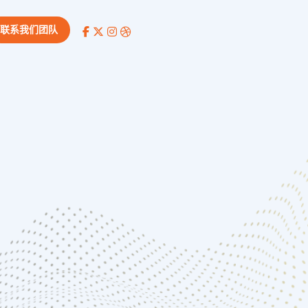
联系我们团队