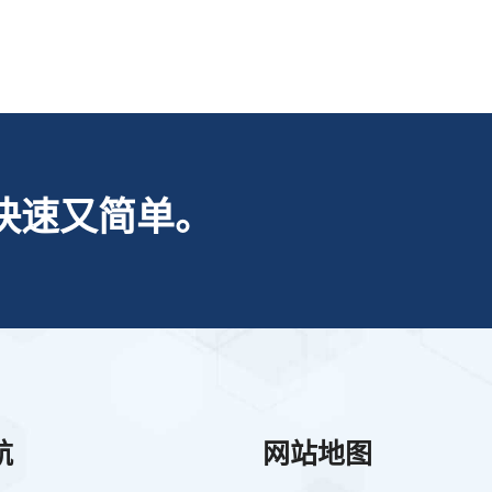
快速又简单。
航
网站地图