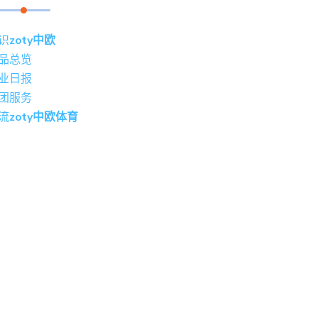
识
zoty中欧
品总览
业日报
团服务
流
zoty中欧体育