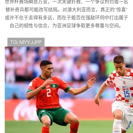
世界杯赛场瞬息万变，一次关键扑救、一个争议判罚或一名
替补奇兵都可能改写结局。对澳大利亚而言，真正的“惊喜”
或许不在于走得有多远，而在于能否在强敌环伺中打出属于
自己的韧性与信念，为亚洲足球争取更多尊重与空间。