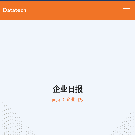
企业日报
首页
企业日报