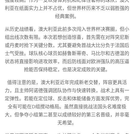
强度较高。作为一支以身体对抗和纪律性著称的球队，澳大
利亚在纸面实力上并不占优，但世界杯历来不乏以弱胜强的
经典案例。
从历史战绩看，澳大利亚此前多次闯入世界杯决赛圈，但小
组出线次数有限。本次若想创造惊喜，首先需在对阵突尼斯
或丹麦时抢下关键分数，尤其要避免首战大比分负于法国后
士气受挫。球队核心球员如赫鲁斯蒂奇、马比尔和古德温的
状态将直接影响进攻效率，而后防线面对欧洲强队的高压逼
抢能否保持稳定，也是决定成败的关键。
值得注意的是，澳大利亚近年完成新老交替，阵容更具活
力，且主帅阿诺德强调团队协作与快速转换，战术上具有一
定弹性。若能在定位球、反击和体能储备方面发挥优势，完
全有可能在D组搅动格局。虽然直接挑战法国头名难度极
大，但争夺小组第二甚至以成绩较好的第三名晋级，并非毫
无希望。